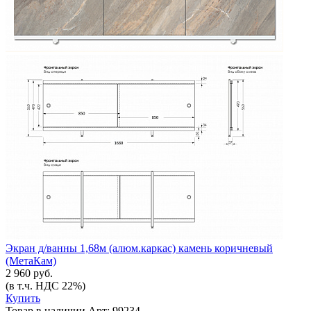
Экран д/ванны 1,68м (алюм.каркас) камень коричневый
(МетаКам)
2 960 руб.
(в т.ч. НДС 22%)
Купить
Товар в наличии
Арт: 99234