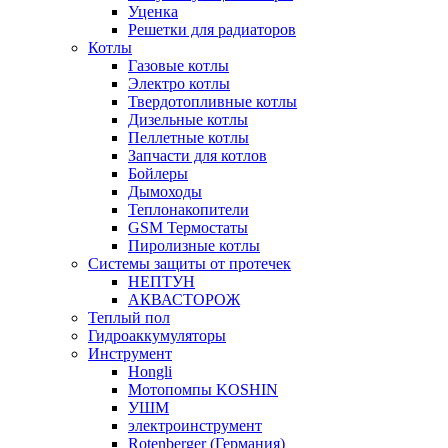
Уценка
Решетки для радиаторов
Котлы
Газовые котлы
Электро котлы
Твердотопливные котлы
Дизельные котлы
Пеллетные котлы
Запчасти для котлов
Бойлеры
Дымоходы
Теплонакопители
GSM Термостаты
Пиролизные котлы
Системы защиты от протечек
НЕПТУН
АКВАСТОРОЖ
Теплый пол
Гидроаккумуляторы
Инструмент
Hongli
Мотопомпы KOSHIN
УШМ
электроинструмент
Rotenberger (Германия)