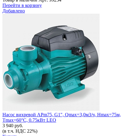
Перейти в корзину
Добавлено
Насос вихревой APm75, G1", Qmax=3,0м3/ч, Hmax=75м,
Tmax=60°C, 0.75кВт LEO
3 940 руб.
(в т.ч. НДС 22%)