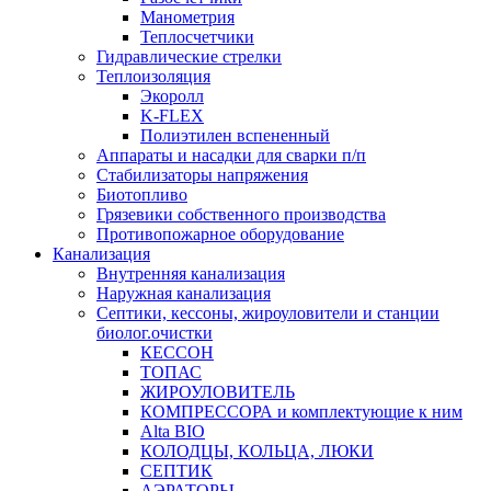
Манометрия
Теплосчетчики
Гидравлические стрелки
Теплоизоляция
Экоролл
K-FLEX
Полиэтилен вспененный
Аппараты и насадки для сварки п/п
Стабилизаторы напряжения
Биотопливо
Грязевики собственного производства
Противопожарное оборудование
Канализация
Внутренняя канализация
Наружная канализация
Септики, кессоны, жироуловители и станции
биолог.очистки
КЕССОН
ТОПАС
ЖИРОУЛОВИТЕЛЬ
КОМПРЕССОРА и комплектующие к ним
Alta BIO
КОЛОДЦЫ, КОЛЬЦА, ЛЮКИ
СЕПТИК
АЭРАТОРЫ