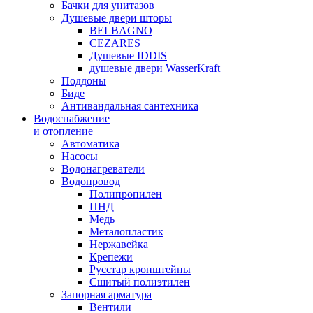
Бачки для унитазов
Душевые двери шторы
BELBAGNO
CEZARES
Душевые IDDIS
душевые двери WasserKraft
Поддоны
Биде
Антивандальная сантехника
Водоснабжение
и отопление
Автоматика
Насосы
Водонагреватели
Водопровод
Полипропилен
ПНД
Медь
Металопластик
Нержавейка
Крепежи
Русстар кронштейны
Сшитый полиэтилен
Запорная арматура
Вентили