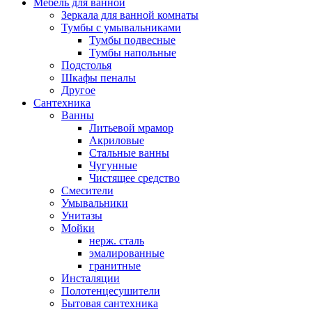
Мебель для ванной
Зеркала для ванной комнаты
Тумбы с умывальниками
Тумбы подвесные
Тумбы напольные
Подстолья
Шкафы пеналы
Другое
Сантехника
Ванны
Литьевой мрамор
Акриловые
Стальные ванны
Чугунные
Чистящее средство
Смесители
Умывальники
Унитазы
Мойки
нерж. сталь
эмалированные
гранитные
Инсталяции
Полотенцесушители
Бытовая сантехника