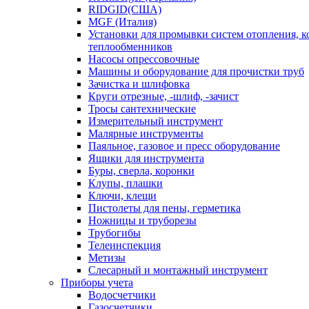
RIDGID(США)
MGF (Италия)
Установки для промывки систем отопления, к
теплообменников
Насосы опрессовочные
Машины и оборудование для прочистки труб
Зачистка и шлифовка
Круги отрезные, -шлиф, -зачист
Тросы сантехнические
Измерительный инструмент
Малярные инструменты
Паяльное, газовое и пресс оборудование
Ящики для инструмента
Буры, сверла, коронки
Клупы, плашки
Ключи, клещи
Пистолеты для пены, герметика
Ножницы и труборезы
Трубогибы
Телеинспекция
Метизы
Слесарный и монтажный инструмент
Приборы учета
Водосчетчики
Газосчетчики