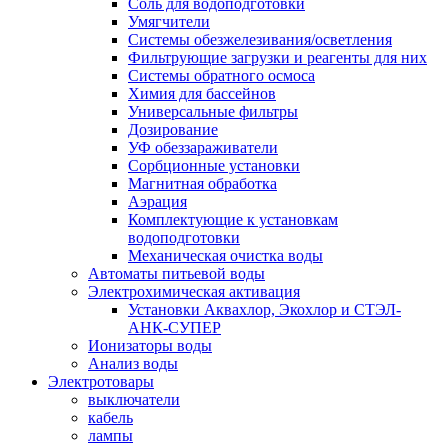
Соль для водоподготовки
Умягчители
Системы обезжелезивания/осветления
Фильтрующие загрузки и реагенты для них
Системы обратного осмоса
Химия для бассейнов
Универсальные фильтры
Дозирование
УФ обеззараживатели
Сорбционные установки
Магнитная обработка
Аэрация
Комплектующие к установкам
водоподготовки
Механическая очистка воды
Автоматы питьевой воды
Электрохимическая активация
Установки Аквахлор, Экохлор и СТЭЛ-
АНК-СУПЕР
Ионизаторы воды
Анализ воды
Электротовары
выключатели
кабель
лампы