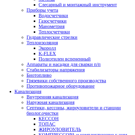
Слесарный и монтажный инструмент
Приборы учета
Водосчетчики
Газосчетчики
Манометрия
Теплосчетчики
Гидравлические стрелки
Теплоизоляция
Экоролл
K-FLEX
Полиэтилен вспененный
Аппараты и насадки для сварки п/п
Стабилизаторы напряжения
Биотопливо
Грязевики собственного производства
Противопожарное оборудование
Канализация
Внутренняя канализация
Наружная канализация
Септики, кессоны, жироуловители и станции
биолог.очистки
КЕССОН
ТОПАС
ЖИРОУЛОВИТЕЛЬ
КОМПРЕССОРА и комплектующие к ним