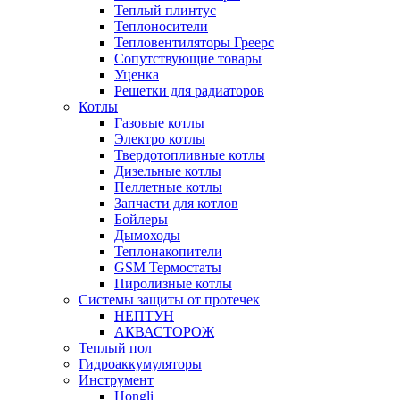
Теплый плинтус
Теплоносители
Тепловентиляторы Греерс
Сопутствующие товары
Уценка
Решетки для радиаторов
Котлы
Газовые котлы
Электро котлы
Твердотопливные котлы
Дизельные котлы
Пеллетные котлы
Запчасти для котлов
Бойлеры
Дымоходы
Теплонакопители
GSM Термостаты
Пиролизные котлы
Системы защиты от протечек
НЕПТУН
АКВАСТОРОЖ
Теплый пол
Гидроаккумуляторы
Инструмент
Hongli