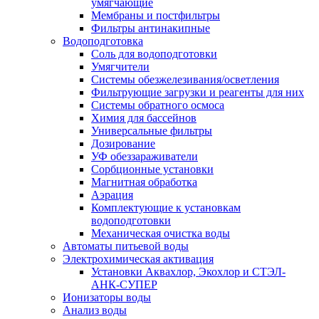
умягчающие
Мембраны и постфильтры
Фильтры антинакипные
Водоподготовка
Соль для водоподготовки
Умягчители
Системы обезжелезивания/осветления
Фильтрующие загрузки и реагенты для них
Системы обратного осмоса
Химия для бассейнов
Универсальные фильтры
Дозирование
УФ обеззараживатели
Сорбционные установки
Магнитная обработка
Аэрация
Комплектующие к установкам
водоподготовки
Механическая очистка воды
Автоматы питьевой воды
Электрохимическая активация
Установки Аквахлор, Экохлор и СТЭЛ-
АНК-СУПЕР
Ионизаторы воды
Анализ воды