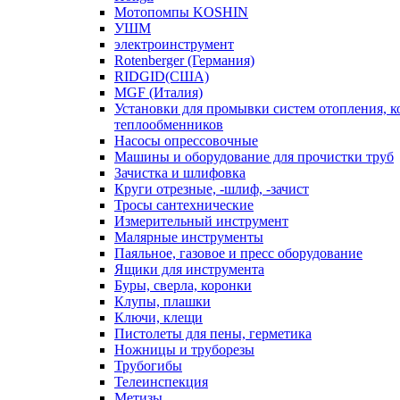
Мотопомпы KOSHIN
УШМ
электроинструмент
Rotenberger (Германия)
RIDGID(США)
MGF (Италия)
Установки для промывки систем отопления, к
теплообменников
Насосы опрессовочные
Машины и оборудование для прочистки труб
Зачистка и шлифовка
Круги отрезные, -шлиф, -зачист
Тросы сантехнические
Измерительный инструмент
Малярные инструменты
Паяльное, газовое и пресс оборудование
Ящики для инструмента
Буры, сверла, коронки
Клупы, плашки
Ключи, клещи
Пистолеты для пены, герметика
Ножницы и труборезы
Трубогибы
Телеинспекция
Метизы