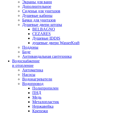
Экраны для ванн
Дополнительное
Сиденья для унитазов
Душевые кабины
Бачки для унитазов
Душевые двери шторы
BELBAGNO
CEZARES
Душевые IDDIS
душевые двери WasserKraft
Поддоны
Биде
Антивандальная сантехника
Водоснабжение
и отопление
Автоматика
Насосы
Водонагреватели
Водопровод
Полипропилен
ПНД
Медь
Металопластик
Нержавейка
Крепежи