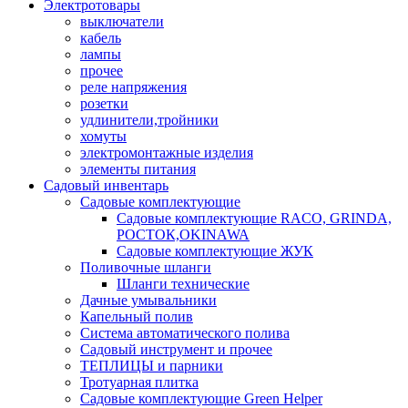
Электротовары
выключатели
кабель
лампы
прочее
реле напряжения
розетки
удлинители,тройники
хомуты
электромонтажные изделия
элементы питания
Садовый инвентарь
Садовые комплектующие
Садовые комплектующие RACO, GRINDA,
РОСТОК,OKINAWA
Садовые комплектующие ЖУК
Поливочные шланги
Шланги технические
Дачные умывальники
Капельный полив
Система автоматического полива
Садовый инструмент и прочее
ТЕПЛИЦЫ и парники
Тротуарная плитка
Садовые комплектующие Green Helper