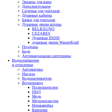
Экраны для ванн
Дополнительное
Сиденья для унитазов
Душевые кабины
Бачки для унитазов
Душевые двери шторы
BELBAGNO
CEZARES
Душевые IDDIS
душевые двери WasserKraft
Поддоны
Биде
Антивандальная сантехника
Водоснабжение
и отопление
Автоматика
Насосы
Водонагреватели
Водопровод
Полипропилен
ПНД
Медь
Металопластик
Нержавейка
Крепежи