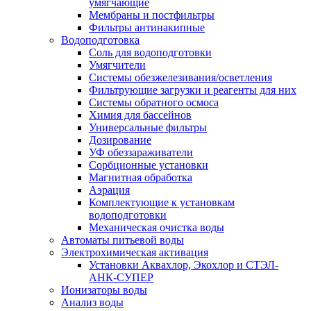
умягчающие
Мембраны и постфильтры
Фильтры антинакипные
Водоподготовка
Соль для водоподготовки
Умягчители
Системы обезжелезивания/осветления
Фильтрующие загрузки и реагенты для них
Системы обратного осмоса
Химия для бассейнов
Универсальные фильтры
Дозирование
УФ обеззараживатели
Сорбционные установки
Магнитная обработка
Аэрация
Комплектующие к установкам
водоподготовки
Механическая очистка воды
Автоматы питьевой воды
Электрохимическая активация
Установки Аквахлор, Экохлор и СТЭЛ-
АНК-СУПЕР
Ионизаторы воды
Анализ воды