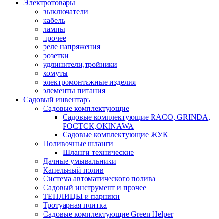
Электротовары
выключатели
кабель
лампы
прочее
реле напряжения
розетки
удлинители,тройники
хомуты
электромонтажные изделия
элементы питания
Садовый инвентарь
Садовые комплектующие
Садовые комплектующие RACO, GRINDA,
РОСТОК,OKINAWA
Садовые комплектующие ЖУК
Поливочные шланги
Шланги технические
Дачные умывальники
Капельный полив
Система автоматического полива
Садовый инструмент и прочее
ТЕПЛИЦЫ и парники
Тротуарная плитка
Садовые комплектующие Green Helper