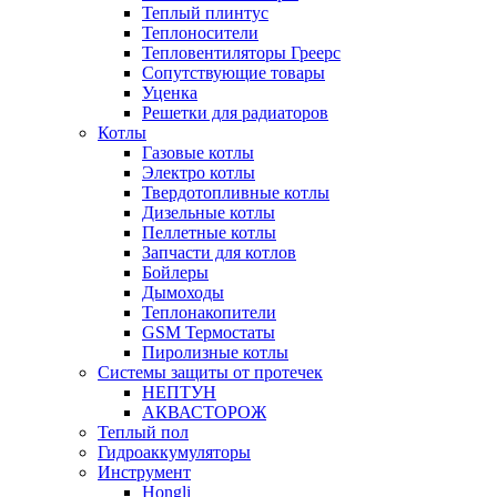
Теплый плинтус
Теплоносители
Тепловентиляторы Греерс
Сопутствующие товары
Уценка
Решетки для радиаторов
Котлы
Газовые котлы
Электро котлы
Твердотопливные котлы
Дизельные котлы
Пеллетные котлы
Запчасти для котлов
Бойлеры
Дымоходы
Теплонакопители
GSM Термостаты
Пиролизные котлы
Системы защиты от протечек
НЕПТУН
АКВАСТОРОЖ
Теплый пол
Гидроаккумуляторы
Инструмент
Hongli