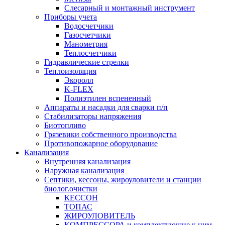
Слесарный и монтажный инструмент
Приборы учета
Водосчетчики
Газосчетчики
Манометрия
Теплосчетчики
Гидравлические стрелки
Теплоизоляция
Экоролл
K-FLEX
Полиэтилен вспененный
Аппараты и насадки для сварки п/п
Стабилизаторы напряжения
Биотопливо
Грязевики собственного производства
Противопожарное оборудование
Канализация
Внутренняя канализация
Наружная канализация
Септики, кессоны, жироуловители и станции
биолог.очистки
КЕССОН
ТОПАС
ЖИРОУЛОВИТЕЛЬ
КОМПРЕССОРА и комплектующие к ним