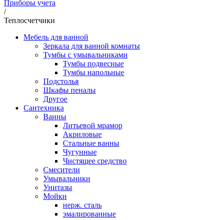
Приборы учета
/
Теплосчетчики
Мебель для ванной
Зеркала для ванной комнаты
Тумбы с умывальниками
Тумбы подвесные
Тумбы напольные
Подстолья
Шкафы пеналы
Другое
Сантехника
Ванны
Литьевой мрамор
Акриловые
Стальные ванны
Чугунные
Чистящее средство
Смесители
Умывальники
Унитазы
Мойки
нерж. сталь
эмалированные