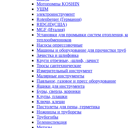
Мотопомпы KOSHIN
УШМ
электроинструмент
Rotenberger (Германия)
RIDGID(США)
MGF (Италия)
Установки для промывки систем отопления, к
теплообменников
Насосы опрессовочные
Машины и оборудование для прочистки труб
Зачистка и шлифовка
Круги отрезные, -шлиф, -зачист
Тросы сантехнические
Измерительный инструмент
Малярные инструменты
Паяльное, газовое и пресс оборудование
Ящики для инструмента
Буры, сверла, коронки
Клупы, плашки
Ключи, клещи
Пистолеты для пены, герметика
Ножницы и труборезы
Трубогибы
Телеинспекция
Метизы